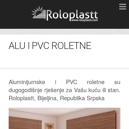
ALU I PVC ROLETNE
Aluminijumske i PVC roletne su
dugogodišnje rješenje za Vašu kuću ili stan.
Roloplastt, Bijeljina, Republika Srpska